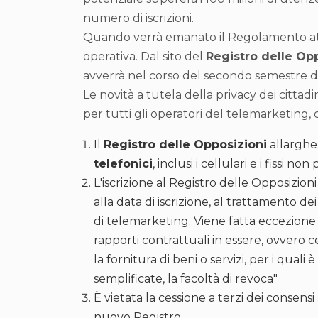
numero di iscrizioni.
Quando verrà emanato il Regolamento att
operativa. Dal sito del
Registro delle Op
avverrà nel corso del secondo semestre d
Le novità a tutela della privacy dei citta
per tutti gli operatori del telemarketing, di
Il
Registro delle Opposizioni
allargherà
telefonici
, inclusi i cellulari e i fissi n
L'iscrizione al Registro delle Opposizion
alla data di iscrizione, al trattamento de
di telemarketing. Viene fatta eccezione p
rapporti contrattuali in essere, ovvero c
la fornitura di beni o servizi, per i qu
semplificate, la facoltà di revoca"
È vietata la cessione a terzi dei consensi 
nuovo Registro